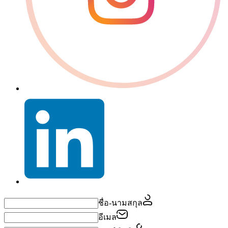
ชื่อ-นามสกุล
อีเมล